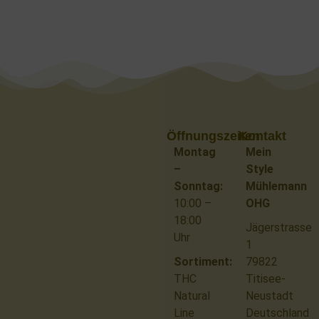
Öffnungszeiten
Kontakt
Montag
Mein
–
Style
Sonntag:
Mühlemann
10:00 –
OHG
18:00
Jägerstrasse
Uhr
1
Sortiment:
79822
THC
Titisee-
Natural
Neustadt
Line
Deutschland