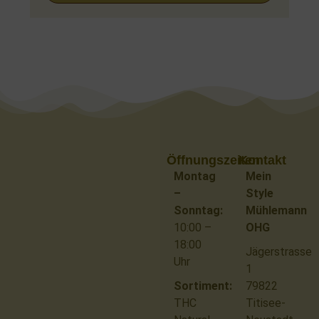
Öffnungszeiten
Kontakt
Montag
Mein
–
Style
Sonntag:
Mühlemann
10:00 –
OHG
18:00
Jägerstrasse
Uhr
1
Sortiment:
79822
THC
Titisee-