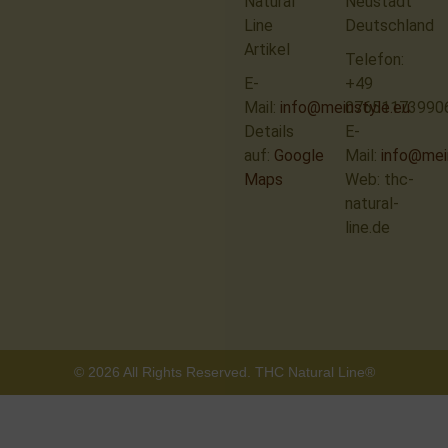
Natural
Neustadt
Line
Deutschland
Artikel
Telefon:
E-
+49
Mail:
info@meinstyle.eu
07651173990
Details
E-
auf:
Google
Mail:
info@mei
Maps
Web: thc-
natural-
line.de
© 2026 All Rights Reserved. THC Natural Line®