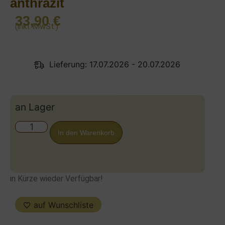
anthrazit
33,90
€
(inkl. MwSt.)
Lieferung: 17.07.2026 - 20.07.2026
an Lager
In den Warenkorb
in Kürze wieder Verfügbar!
auf Wunschliste