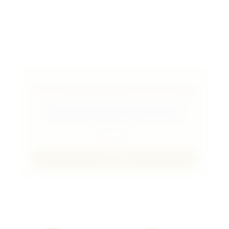
THC Klapphandschuhe 509 anthrazit
Materialzusammensetzung: Außenmaterial:
100% Schafschurwolle, Innenfutter: Fleece
29,90
€
Details