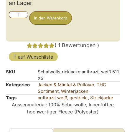
an Lager
In den Warenkorb
(
1
Bewertungen
)
auf Wunschliste
SKU
Schafwollstrickjacke anthrazit weiß 511
XS
Kategorien
Jacken & Mäntel & Pullover
,
THC
Sortiment
,
Winterjacken
Tags
anthrazit weiß
,
gestrickt
,
Strickjacke
Aussenmaterial: 100% Schurwolle, Innenfutter:
hochwertiger Fleece (Polyester)