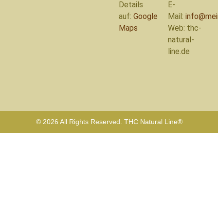
Details
E-
auf:
Google
Mail:
info@mei
Maps
Web: thc-
natural-
line.de
© 2026 All Rights Reserved. THC Natural Line®