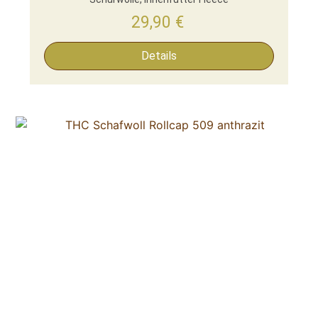
29,90
€
Details