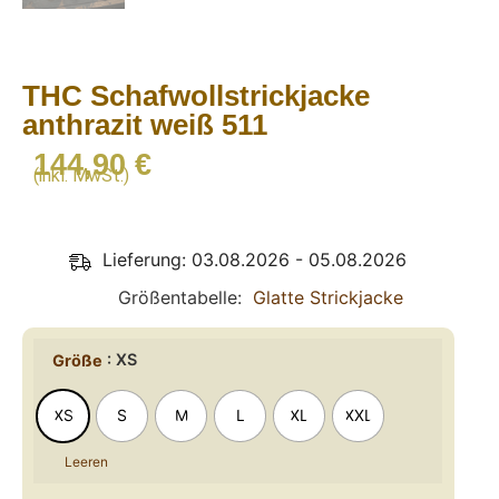
THC Schafwollstrickjacke
anthrazit weiß 511
144,90
€
(inkl. MwSt.)
Lieferung: 03.08.2026 - 05.08.2026
Größentabelle
Glatte Strickjacke
: XS
Größe
XS
S
M
L
XL
XXL
Leeren