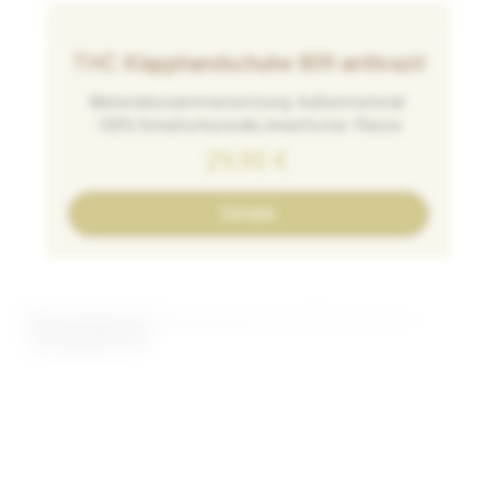
THC Klapphandschuhe 809 anthrazit
Materialzusammensetzung: Außenmaterial:
100% Schafschurwolle, Innenfutter: Fleece
29,90
€
Details
nicht an Lager