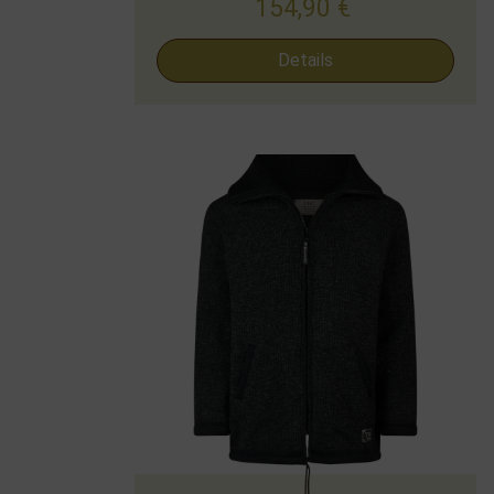
154,90
€
Details