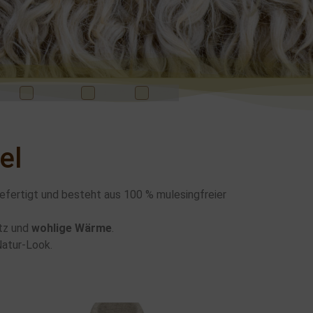
ukte
rot
schwarz
violett
weiß
 - Arm- &
el
efertigt und besteht aus 100 % mulesingfreier
utz und
wohlige Wärme
.
Natur-Look.