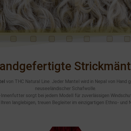
ral Line ® Prod
blau
braun
Bunt
grau
grün
orange
rosa
Pullover - Mützen - Handschuhe
andgefertigte Strickmänt
Beinstulpen - Schuhe
tel
von THC Natural Line. Jeder Mantel wird in Nepal von Hand g
neuseeländischer Schafwolle.
-Innenfutter sorgt bei jedem Modell für zuverlässigen Windsch
 Ihren langlebigen, treuen Begleiter im einzigartigen Ethno- und 