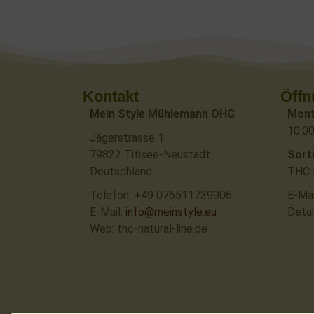
Kontakt
Öffn
Mein Style Mühlemann OHG
Mont
10:00
Jägerstrasse 1
79822 Titisee-Neustadt
Sort
Deutschland
THC N
Telefon: +49 076511739906
E-Mai
E-Mail:
info@meinstyle.eu
Detai
Web: thc-natural-line.de