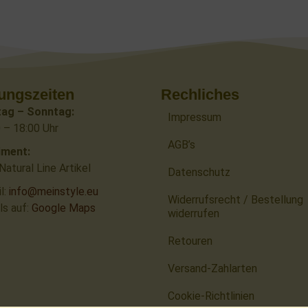
ungszeiten
Rechliches
ag – Sonntag:
Impressum
 – 18:00 Uhr
AGB’s
iment:
atural Line Artikel
Datenschutz
l:
info@meinstyle.eu
Widerrufsrecht / Bestellung
ls auf:
Google Maps
widerrufen
Retouren
Versand-Zahlarten
Cookie-Richtlinien