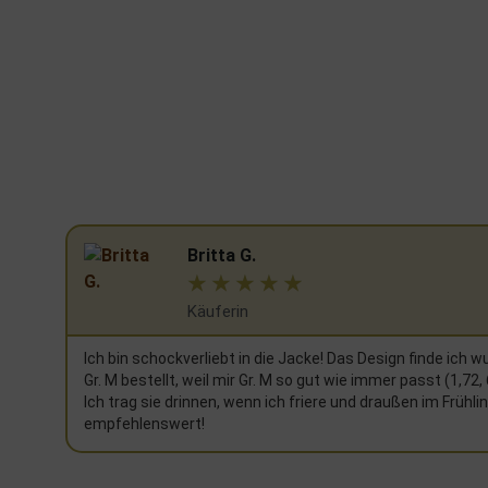
Britta G.
☆
☆
☆
☆
☆
Käuferin
Ich bin schockverliebt in die Jacke! Das Design finde ic
Gr. M bestellt, weil mir Gr. M so gut wie immer passt (1,72,
Ich trag sie drinnen, wenn ich friere und draußen im Frühli
empfehlenswert!