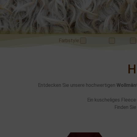
THC Natu
Farbstyle:
Anthrazit
beige
Jacken - Mäntel - 
H
Entdecken Sie unsere hochwertigen
Wollmän
Ein kuscheliges Fleece
Finden Sie