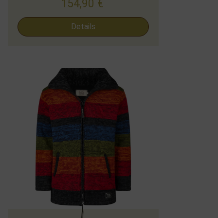
154,90
€
Details