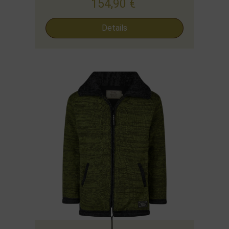
154,90
€
Details