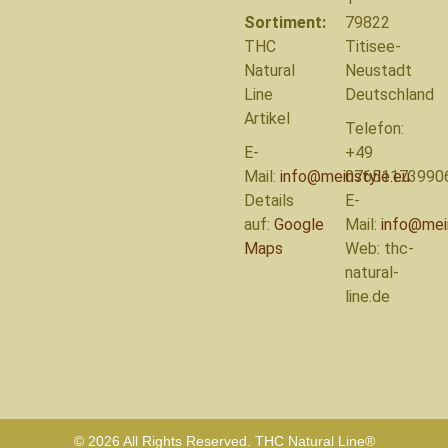
Sortiment:
79822
THC
Titisee-
Natural
Neustadt
Line
Deutschland
Artikel
Telefon:
E-
+49
Mail:
info@meinstyle.eu
07651173990
Details
E-
auf:
Google
Mail:
info@mei
Maps
Web: thc-
natural-
line.de
© 2026 All Rights Reserved. THC Natural Line®