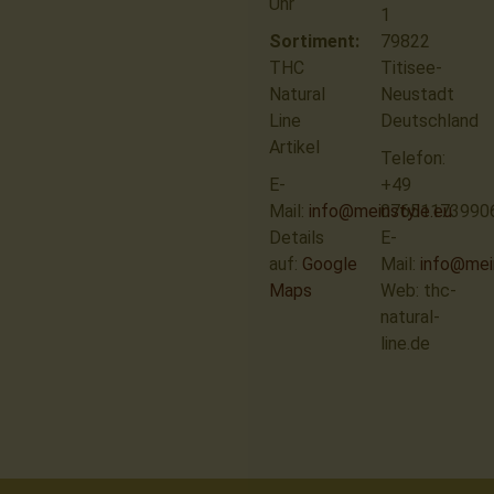
Uhr
1
Sortiment:
79822
THC
Titisee-
Natural
Neustadt
Line
Deutschland
Artikel
Telefon:
E-
+49
Mail:
info@meinstyle.eu
07651173990
Details
E-
auf:
Google
Mail:
info@mei
Maps
Web: thc-
natural-
line.de