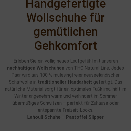
Handgefertigte
Handwerkskunst aus Nepal
Handwerkskunst aus Nepal
Handwerkskunst aus Nepal
Wollschuhe für
gemütlichen
Gehkomfort
Erleben Sie ein völlig neues Laufgefühl mit unseren
nachhaltigen Wollschuhen
von THC Natural Line. Jedes
Paar wird aus 100 % mulesingfreier neuseeländischer
Schafwolle in
traditioneller Handarbeit
gefertigt. Das
natürliche Material sorgt für ein optimales Fußklima, hält im
Winter angenehm warm und verhindert im Sommer
übermäßiges Schwitzen – perfekt für Zuhause oder
entspannte Freizeit-Looks.
Lahouli Schuhe – Pantoffel Slipper