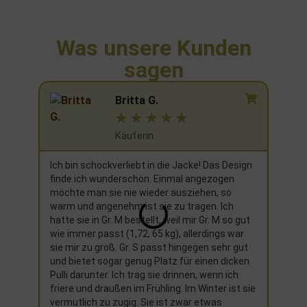
Was unsere Kunden
sagen
Britta G.
☆
☆
☆
☆
☆
Käuferin
Ich bin schockverliebt in die Jacke! Das Design
Ich h
finde ich wunderschön. Einmal angezogen
Weihn
möchte man sie nie wieder ausziehen, so
nicht 
warm und angenehm ist sie zu tragen. Ich
richti
hatte sie in Gr. M bestellt, weil mir Gr. M so gut
neues
wie immer passt (1,72, 65 kg), allerdings war
sie mir zu groß. Gr. S passt hingegen sehr gut
und bietet sogar genug Platz für einen dicken
Pulli darunter. Ich trag sie drinnen, wenn ich
friere und draußen im Frühling. Im Winter ist sie
vermutlich zu zugig. Sie ist zwar etwas