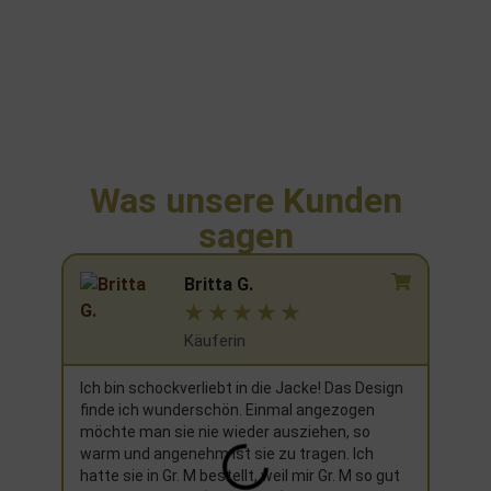
Was unsere Kunden
sagen
Britta G.
☆
☆
☆
☆
☆
Käuferin
Ich bin schockverliebt in die Jacke! Das Design
Ich h
finde ich wunderschön. Einmal angezogen
Weihn
möchte man sie nie wieder ausziehen, so
nicht 
warm und angenehm ist sie zu tragen. Ich
richti
hatte sie in Gr. M bestellt, weil mir Gr. M so gut
neues