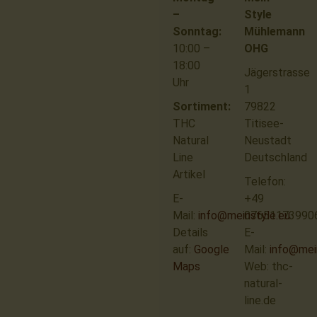
–
Style
Sonntag:
Mühlemann
10:00 –
OHG
18:00
Jägerstrasse
Uhr
1
Sortiment:
79822
THC
Titisee-
Natural
Neustadt
Line
Deutschland
Artikel
Telefon:
E-
+49
Mail:
info@meinstyle.eu
07651173990
Details
E-
auf:
Google
Mail:
info@mei
Maps
Web: thc-
natural-
line.de