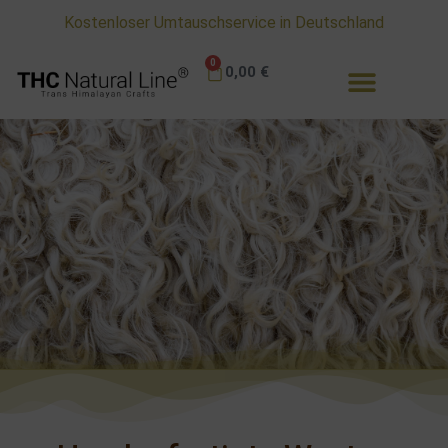
Kostenloser Umtauschservice in Deutschland
0
0,00
€
THC Natural Line ® Produkte
Jacken - Mäntel - Pullover - Mützen - Handschuhe
- Arm- & Beinstulpen - Schuhe