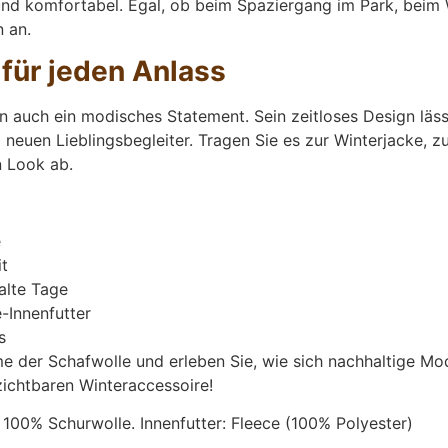
d komfortabel. Egal, ob beim Spaziergang im Park, beim W
n an.
 für jeden Anlass
ern auch ein modisches Statement. Sein zeitloses Design läs
neuen Lieblingsbegleiter. Tragen Sie es zur Winterjacke, zu
n Look ab.
e
it
alte Tage
-Innenfutter
s
 der Schafwolle und erleben Sie, wie sich nachhaltige Mode
ichtbaren Winteraccessoire!
00% Schurwolle. Innenfutter: Fleece (100% Polyester)