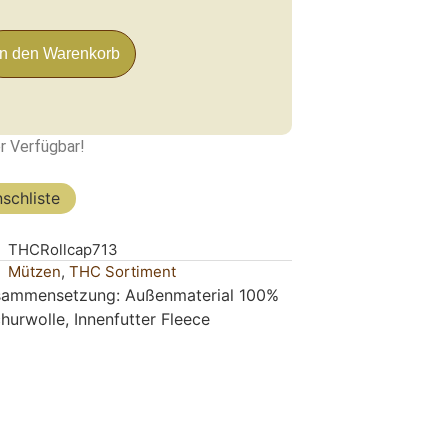
In den Warenkorb
r Verfügbar!
schliste
THCRollcap713
Mützen
,
THC Sortiment
sammensetzung: Außenmaterial 100%
hurwolle, Innenfutter Fleece