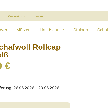
Warenkorb
Kasse
over
Mützen
Handschuhe
Stulpen
Schu
chafwoll Rollcap
eiß
0
€
eferung: 26.06.2026 - 29.06.2026