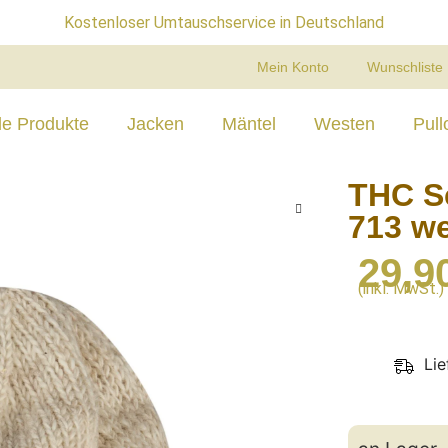
ab 75 Euro kostenlose Lieferung in Deutschland
Mein Konto
Wunschliste
le Produkte
Jacken
Mäntel
Westen
Pull
THC S
713 w
29,9
(inkl. MwSt.)
Li