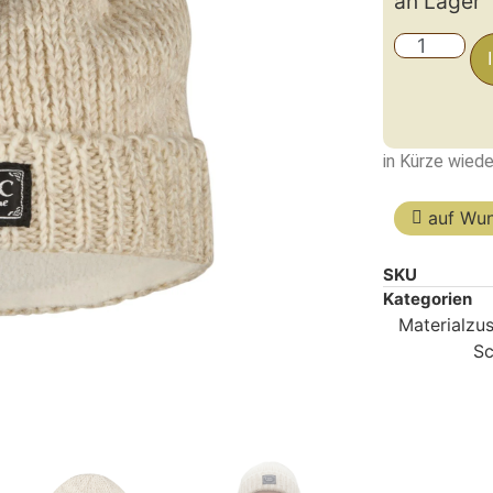
an Lager
in Kürze wiede
auf Wun
SKU
Kategorien
Materialzu
Sc