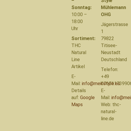
–
Style
Sonntag:
Mühlemann
10:00 –
OHG
18:00
Jägerstrasse
Uhr
1
Sortiment:
79822
THC
Titisee-
Natural
Neustadt
Line
Deutschland
Artikel
Telefon:
E-
+49
Mail:
info@meinstyle.eu
07651173990
Details
E-
auf:
Google
Mail:
info@mei
Maps
Web: thc-
natural-
line.de