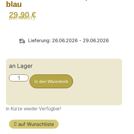
blau
29,90
€
(inkl. MwSt.)
Lieferung: 26.06.2026 - 29.06.2026
an Lager
In den Warenkorb
in Kürze wieder Verfügbar!
auf Wunschliste