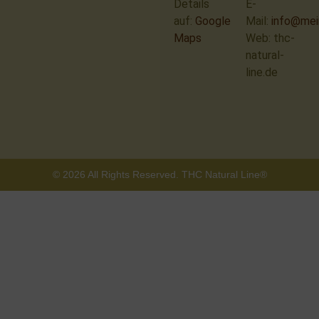
Details
E-
auf:
Google
Mail:
info@mei
Maps
Web: thc-
natural-
line.de
© 2026 All Rights Reserved. THC Natural Line®