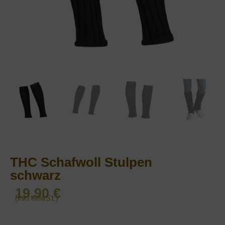
THC Schafwoll Stulpen
schwarz
19,90
€
(inkl. MwSt.)