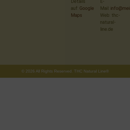
Details
E-
auf:
Google
Mail:
info@mei
Maps
Web: thc-
natural-
line.de
© 2026 All Rights Reserved. THC Natural Line®