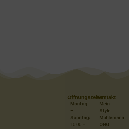
144,90
€
Details
Öffnungszeiten
Kontakt
Montag
Mein
–
Style
Sonntag:
Mühlemann
10:00 –
OHG