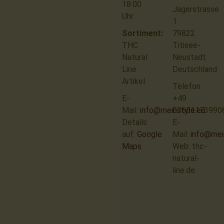
18:00
Jägerstrasse
Uhr
1
Sortiment:
79822
THC
Titisee-
Natural
Neustadt
Line
Deutschland
Artikel
Telefon:
E-
+49
Mail:
info@meinstyle.eu
07651173990
Details
E-
auf:
Google
Mail:
info@mei
Maps
Web: thc-
natural-
line.de