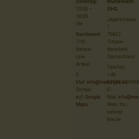
Sonntag:
Mühlemann
10:00 –
OHG
18:00
Jägerstrasse
Uhr
1
Sortiment:
79822
THC
Titisee-
Natural
Neustadt
Line
Deutschland
Artikel
Telefon:
E-
+49
Mail:
info@meinstyle.eu
07651173990
Details
E-
auf:
Google
Mail:
info@mei
Maps
Web: thc-
natural-
line.de