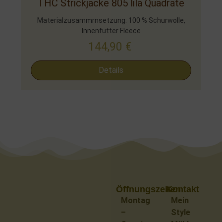
THC Strickjacke 805 lila Quadrate
Materialzusammrnsetzung: 100 % Schurwolle,
Innenfutter Fleece
144,90
€
Details
Öffnungszeiten
Kontakt
Montag
Mein
–
Style