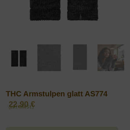
THC Armstulpen glatt AS774
22,90
€
(inkl. MwSt.)