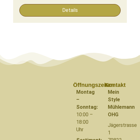
Details
Öffnungszeiten
Kontakt
Montag
Mein
–
Style
Sonntag:
Mühlemann
10:00 –
OHG
18:00
Jägerstrasse
Uhr
1