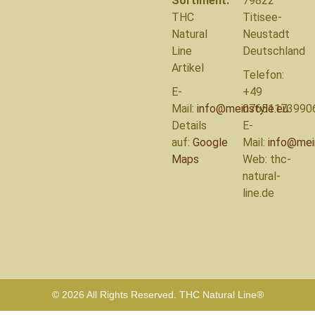
Sortiment:
79822
THC
Titisee-
Natural
Neustadt
Line
Deutschland
Artikel
Telefon:
E-
+49
Mail:
info@meinstyle.eu
07651173990
Details
E-
auf:
Google
Mail:
info@mei
Maps
Web: thc-
natural-
line.de
© 2026 All Rights Reserved. THC Natural Line®