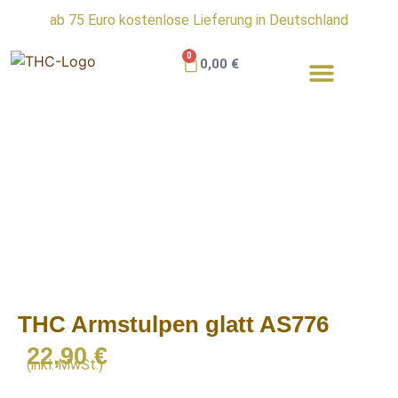
ab 75 Euro kostenlose Lieferung in Deutschland
0
0,00
€
Ratgeber & Informationen
THC Armstulpen glatt AS776
22,90
€
(inkl. MwSt.)