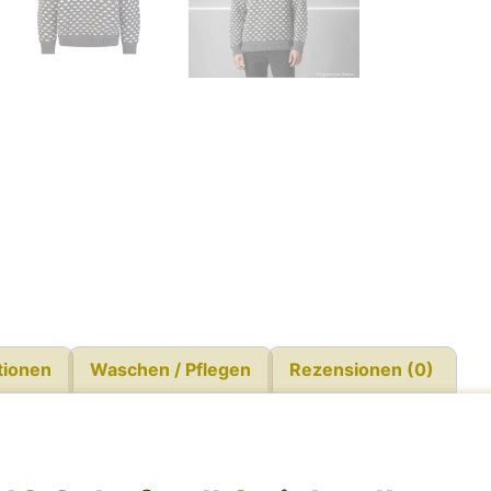
tionen
Waschen / Pflegen
Rezensionen (0)