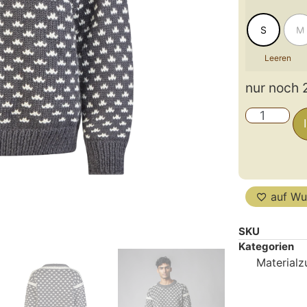
S
M
Leeren
nur noch 
auf Wu
SKU
Kategorien
Material