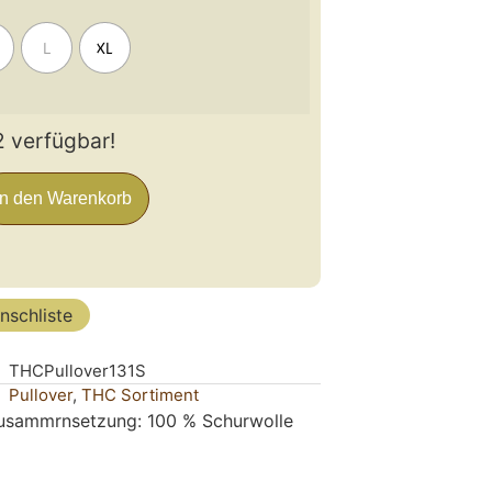
L
XL
2 verfügbar!
In den Warenkorb
nschliste
THCPullover131S
Pullover
,
THC Sortiment
zusammrnsetzung: 100 % Schurwolle