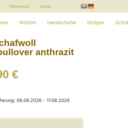
Warenkorb
Kasse
over
Mützen
Handschuhe
Stulpen
Schu
chafwoll
pullover anthrazit
90
€
eferung: 08.08.2026 - 11.08.2026