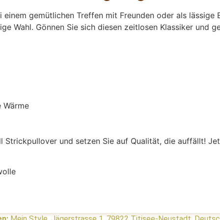
ei einem gemütlichen Treffen mit Freunden oder als lässige
htige Wahl. Gönnen Sie sich diesen zeitlosen Klassiker und 
le Wärme
trickpullover und setzen Sie auf Qualität, die auffällt! Jet
olle
en:
Mein Style, Jägerstrasse 1, 79822 Titisee-Neustadt, Deuts