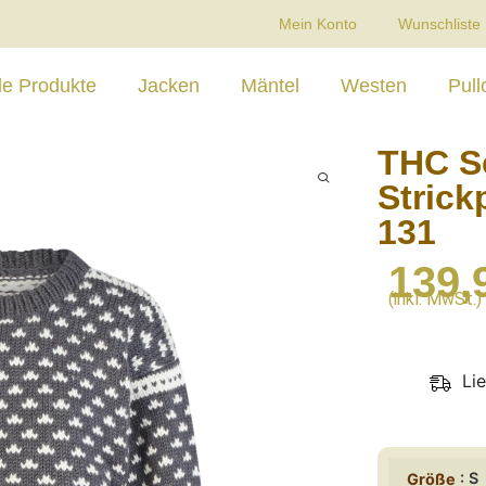
Mein Konto
Wunschliste
le Produkte
Jacken
Mäntel
Westen
Pull
THC S
Strick
131
139,
(inkl. MwSt.)
Li
: S
Größe