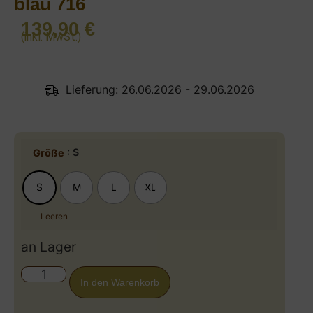
blau 716
139,90
€
(inkl. MwSt.)
Lieferung: 26.06.2026 - 29.06.2026
: S
Größe
S
M
L
XL
Leeren
an Lager
In den Warenkorb