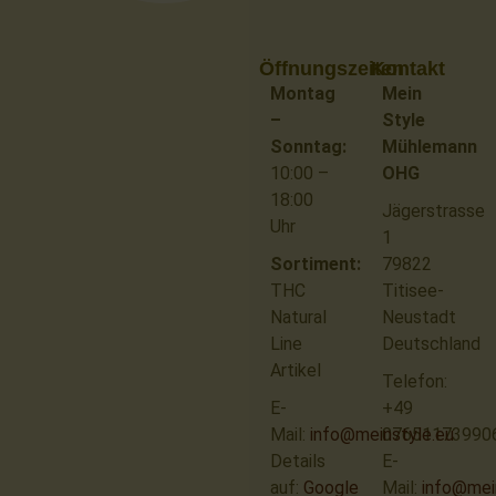
Öffnungszeiten
Kontakt
Montag
Mein
–
Style
Sonntag:
Mühlemann
10:00 –
OHG
18:00
Jägerstrasse
Uhr
1
Sortiment:
79822
THC
Titisee-
Natural
Neustadt
Line
Deutschland
Artikel
Telefon:
E-
+49
Mail:
info@meinstyle.eu
07651173990
Details
E-
auf:
Google
Mail:
info@mei