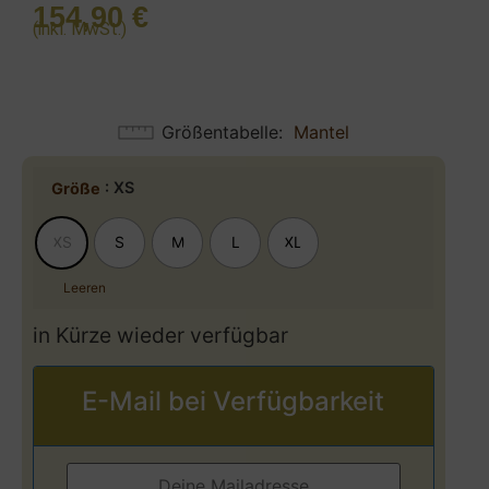
154,90
€
(inkl. MwSt.)
Größentabelle
Mantel
: XS
Größe
XS
S
M
L
XL
Leeren
in Kürze wieder verfügbar
E-Mail bei Verfügbarkeit