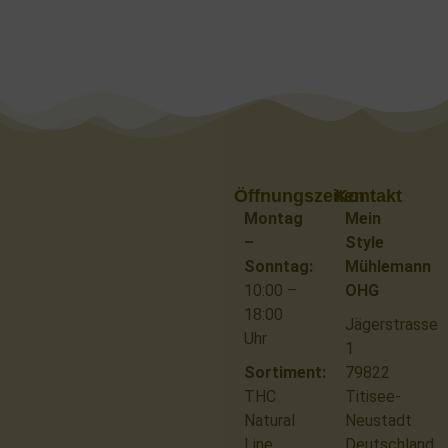
Öffnungszeiten
Kontakt
Montag
Mein
–
Style
Sonntag:
Mühlemann
10:00 –
OHG
18:00
Jägerstrasse
Uhr
1
Sortiment:
79822
THC
Titisee-
Natural
Neustadt
Line
Deutschland