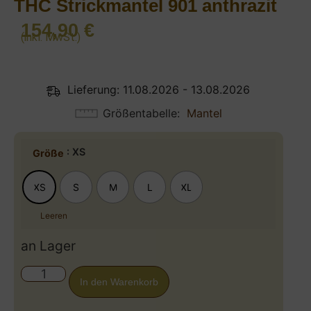
THC Strickmantel 901 anthrazit
154,90
€
(inkl. MwSt.)
Lieferung: 11.08.2026 - 13.08.2026
Größentabelle
Mantel
: XS
Größe
XS
S
M
L
XL
Leeren
an Lager
In den Warenkorb