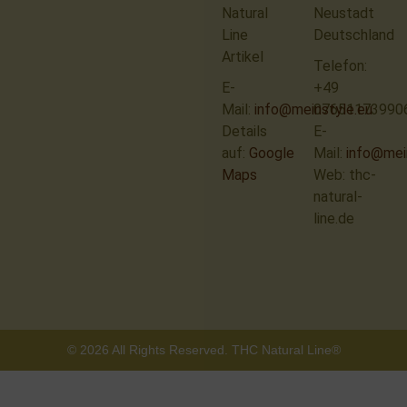
Natural
Neustadt
Line
Deutschland
Artikel
Telefon:
E-
+49
Mail:
info@meinstyle.eu
07651173990
Details
E-
auf:
Google
Mail:
info@mei
Maps
Web: thc-
natural-
line.de
© 2026 All Rights Reserved. THC Natural Line®