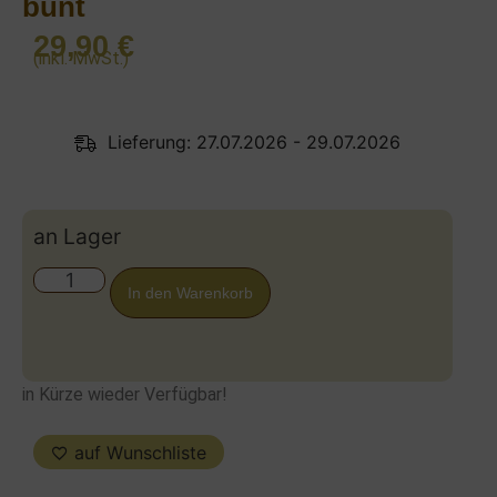
bunt
29,90
€
(inkl. MwSt.)
Lieferung: 27.07.2026 - 29.07.2026
an Lager
In den Warenkorb
in Kürze wieder Verfügbar!
auf Wunschliste