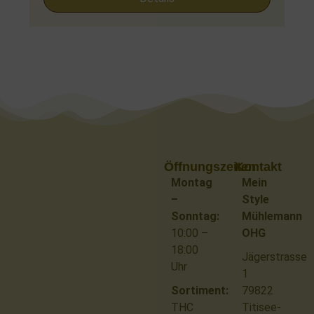
Öffnungszeiten
Kontakt
Montag
Mein
–
Style
Sonntag:
Mühlemann
10:00 –
OHG
18:00
Jägerstrasse
Uhr
1
Sortiment:
79822
THC
Titisee-