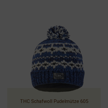
Handwerkskunst aus Nepal
Handwerkskunst aus Nepal
Handwerkskunst aus Nepal
THC Schafwoll Pudelmütze 605