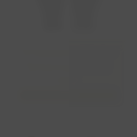
THC Klapphandschuhe 509 anthrazit
Materialzusammensetzung: Außenmaterial:
100% Schafschurwolle, Innenfutter: Fleece
29,90
€
Details