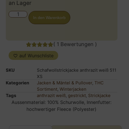
an Lager
In den Warenkorb
(
1
Bewertungen
)
auf Wunschliste
SKU
Schafwollstrickjacke anthrazit weiß 511
XS
Kategorien
Jacken & Mäntel & Pullover
,
THC
Sortiment
,
Winterjacken
Tags
anthrazit weiß
,
gestrickt
,
Strickjacke
Aussenmaterial: 100% Schurwolle, Innenfutter:
hochwertiger Fleece (Polyester)