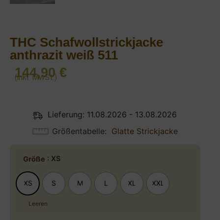
THC Schafwollstrickjacke
anthrazit weiß 511
144,90
€
(inkl. MwSt.)
Lieferung: 11.08.2026 - 13.08.2026
Größentabelle
Glatte Strickjacke
: XS
Größe
XS
S
M
L
XL
XXL
Leeren