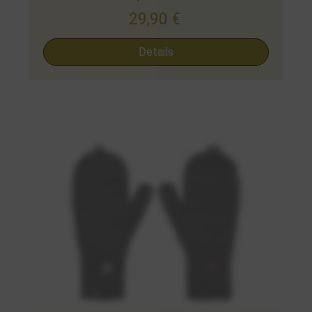
29,90
€
Details