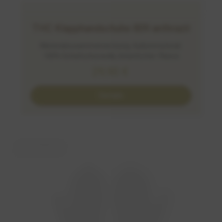
THC Klapphandschuhe 809 anthrazit
Materialzusammensetzung: Außenmaterial:
100% Schafschurwolle, Innenfutter: Fleece
29,90
€
Details
nicht an Lager