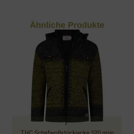
Ähnliche Produkte
THC Schafwollstrickjacke 520 grün