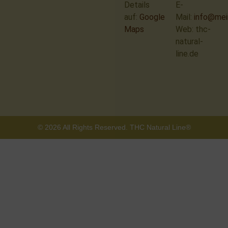
Details
E-
auf:
Google
Mail:
info@mei
Maps
Web: thc-
natural-
line.de
© 2026 All Rights Reserved. THC Natural Line®