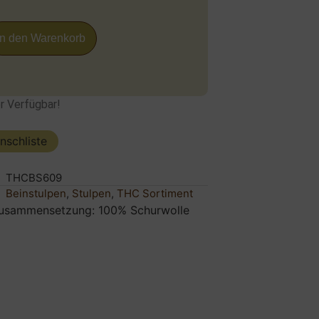
In den Warenkorb
r Verfügbar!
nschliste
THCBS609
Beinstulpen
,
Stulpen
,
THC Sortiment
zusammensetzung: 100% Schurwolle