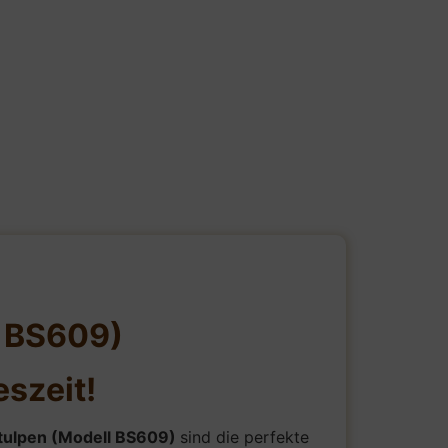
l BS609)
eszeit!
tulpen (Modell BS609)
sind die perfekte