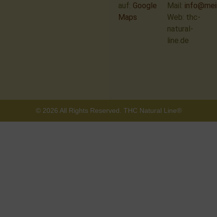
auf:
Google
Mail:
info@mei
Maps
Web: thc-
natural-
line.de
© 2026 All Rights Reserved. THC Natural Line®