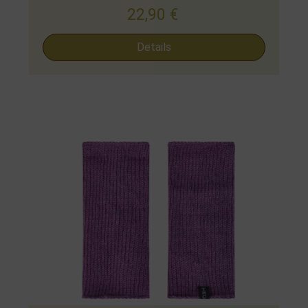
22,90
€
Details