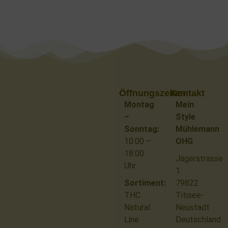
Öffnungszeiten
Kontakt
Montag
Mein
–
Style
Sonntag:
Mühlemann
10:00 –
OHG
18:00
Jägerstrasse
Uhr
1
Sortiment:
79822
THC
Titisee-
Natural
Neustadt
Line
Deutschland