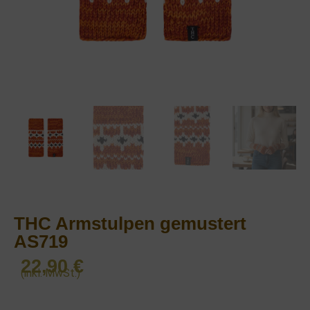
THC Armstulpen gemustert
AS719
22,90
€
(inkl. MwSt.)