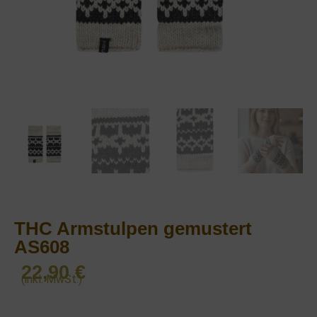
THC Armstulpen gemustert
AS608
22,90
€
(inkl. MwSt.)