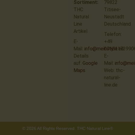
Sortiment:
79822
THC
Titisee-
Natural
Neustadt
Line
Deutschland
Artikel
Telefon:
E-
+49
Mail:
info@meinstyle.eu
07651173990
Details
E-
auf:
Google
Mail:
info@mei
Maps
Web: thc-
natural-
line.de
© 2026 All Rights Reserved. THC Natural Line®