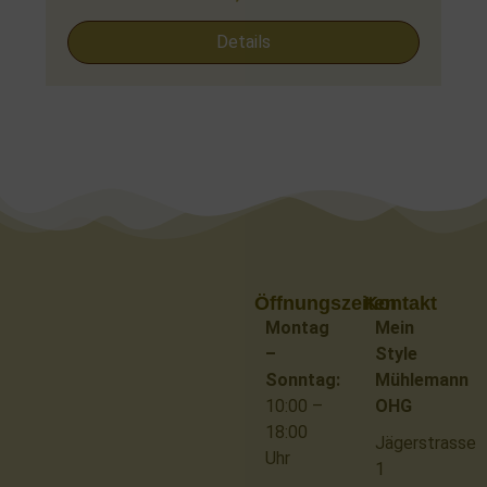
Details
Öffnungszeiten
Kontakt
Montag
Mein
–
Style
Sonntag:
Mühlemann
10:00 –
OHG
18:00
Jägerstrasse
Uhr
1