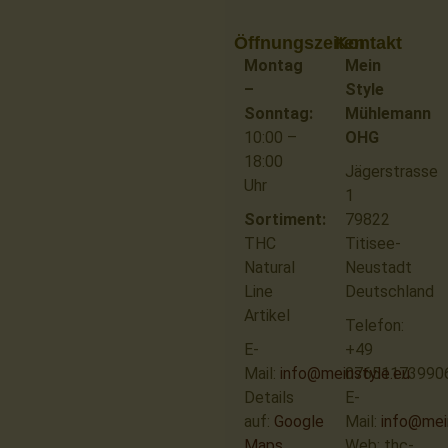
Öffnungszeiten
Kontakt
Montag
Mein
–
Style
Sonntag:
Mühlemann
10:00 –
OHG
18:00
Jägerstrasse
Uhr
1
Sortiment:
79822
THC
Titisee-
Natural
Neustadt
Line
Deutschland
Artikel
Telefon:
E-
+49
Mail:
info@meinstyle.eu
07651173990
Details
E-
auf:
Google
Mail:
info@mei
Maps
Web: thc-