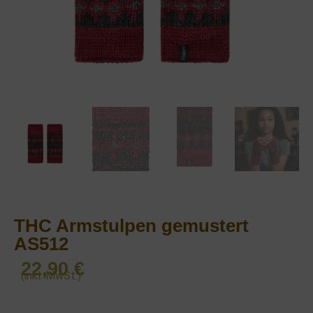
THC Armstulpen gemustert
AS512
22,90
€
(inkl. MwSt.)