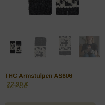
THC Armstulpen AS606
22,90
€
(inkl. MwSt.)