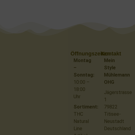
Öffnungszeiten
Kontakt
Montag
Mein
–
Style
Sonntag:
Mühlemann
10:00 –
OHG
18:00
Jägerstrasse
Uhr
1
Sortiment:
79822
THC
Titisee-
Natural
Neustadt
Line
Deutschland