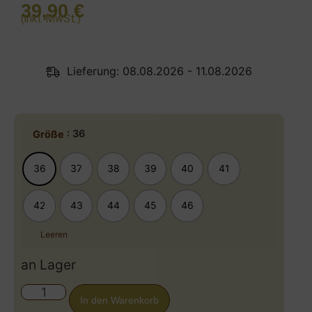
39,90
€
(inkl. MwSt.)
Lieferung: 08.08.2026 - 11.08.2026
: 36
Größe
36
37
38
39
40
41
42
43
44
45
46
Leeren
an Lager
In den Warenkorb