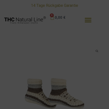
Lieferzeit 1 -3 Tage
0
0,00
€