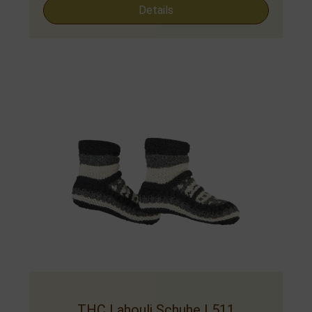
Details
THC Lahouli Schuhe L511