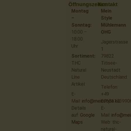
Öffnungszeiten
Kontakt
Montag
Mein
–
Style
Sonntag:
Mühlemann
10:00 –
OHG
18:00
Jägerstrasse
Uhr
1
Sortiment:
79822
THC
Titisee-
Natural
Neustadt
Line
Deutschland
Artikel
Telefon:
E-
+49
Mail:
info@meinstyle.eu
07651173990
Details
E-
auf:
Google
Mail:
info@mei
Maps
Web: thc-
natural-