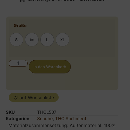
Größe
S
M
L
XL
In den Warenkorb
auf Wunschliste
SKU
THCL507
Kategorien
Schuhe
,
THC Sortiment
Materialzusammensetzung: Außenmaterial: 100%