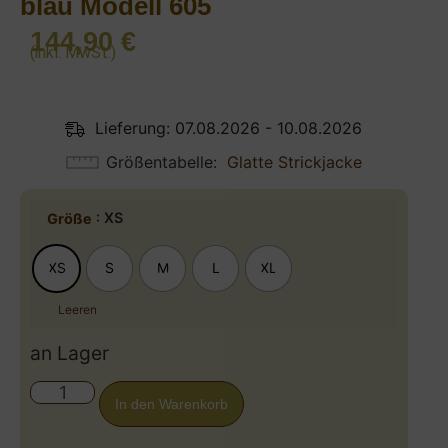
blau Modell 605
144,90
€
(inkl. MwSt.)
Lieferung: 07.08.2026 - 10.08.2026
Größentabelle
Glatte Strickjacke
: XS
Größe
XS
S
M
L
XL
Leeren
an Lager
In den Warenkorb