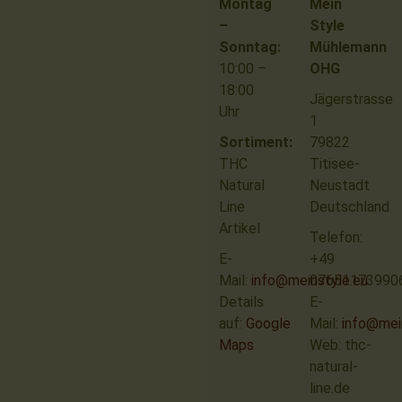
Montag
Mein
–
Style
Sonntag:
Mühlemann
10:00 –
OHG
18:00
Jägerstrasse
Uhr
1
Sortiment:
79822
THC
Titisee-
Natural
Neustadt
Line
Deutschland
Artikel
Telefon:
E-
+49
Mail:
info@meinstyle.eu
07651173990
Details
E-
auf:
Google
Mail:
info@mei
Maps
Web: thc-
natural-
line.de