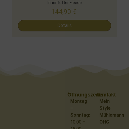
Innenfutter Fleece
144,90
€
Details
Öffnungszeiten
Kontakt
Montag
Mein
–
Style
Sonntag:
Mühlemann
10:00 –
OHG
18:00