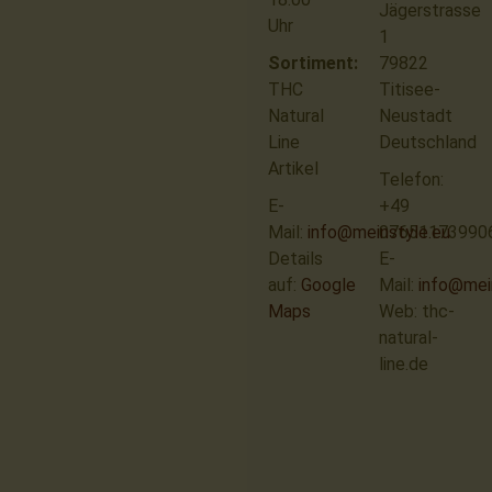
Jägerstrasse
Uhr
1
Sortiment:
79822
THC
Titisee-
Natural
Neustadt
Line
Deutschland
Artikel
Telefon:
E-
+49
Mail:
info@meinstyle.eu
07651173990
Details
E-
auf:
Google
Mail:
info@mei
Maps
Web: thc-
natural-
line.de