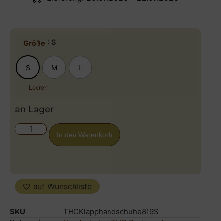
: S
Größe
S
M
L
Leeren
an Lager
In den Warenkorb
auf Wunschliste
SKU
THCKlapphandschuhe819S