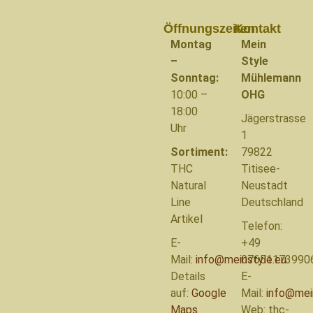
Öffnungszeiten
Kontakt
Montag
Mein
–
Style
Sonntag:
Mühlemann
10:00 –
OHG
18:00
Jägerstrasse
Uhr
1
Sortiment:
79822
THC
Titisee-
Natural
Neustadt
Line
Deutschland
Artikel
Telefon:
E-
+49
Mail:
info@meinstyle.eu
07651173990
Details
E-
auf:
Google
Mail:
info@mei
Maps
Web: thc-