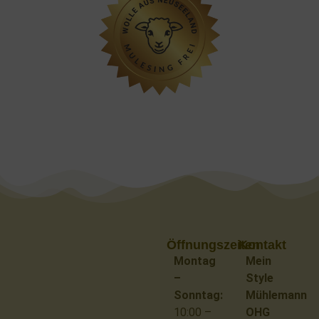
Öffnungszeiten
Kontakt
Montag
Mein
–
Style
Sonntag:
Mühlemann
10:00 –
OHG