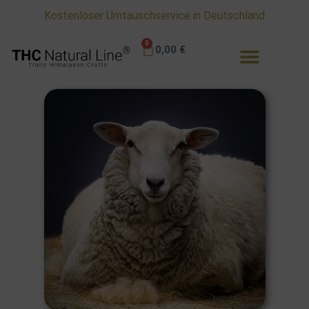
Lieferzeit 1 -3 Tage
0
0,00
€