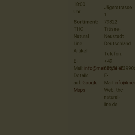
18:00
Jägerstrasse
Uhr
1
Sortiment:
79822
THC
Titisee-
Natural
Neustadt
Line
Deutschland
Artikel
Telefon:
E-
+49
Mail:
info@meinstyle.eu
07651173990
Details
E-
auf:
Google
Mail:
info@mei
Maps
Web: thc-
natural-
line.de