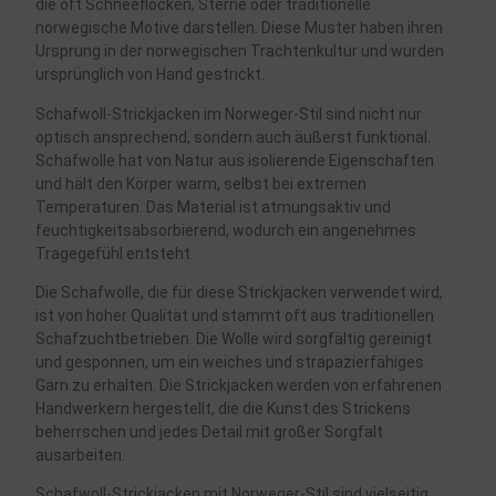
die oft Schneeflocken, Sterne oder traditionelle
norwegische Motive darstellen. Diese Muster haben ihren
Ursprung in der norwegischen Trachtenkultur und wurden
ursprünglich von Hand gestrickt.
Schafwoll-Strickjacken im Norweger-Stil sind nicht nur
optisch ansprechend, sondern auch äußerst funktional.
Schafwolle hat von Natur aus isolierende Eigenschaften
und hält den Körper warm, selbst bei extremen
Temperaturen. Das Material ist atmungsaktiv und
feuchtigkeitsabsorbierend, wodurch ein angenehmes
Tragegefühl entsteht.
Die Schafwolle, die für diese Strickjacken verwendet wird,
ist von hoher Qualität und stammt oft aus traditionellen
Schafzuchtbetrieben. Die Wolle wird sorgfältig gereinigt
und gesponnen, um ein weiches und strapazierfähiges
Garn zu erhalten. Die Strickjacken werden von erfahrenen
Handwerkern hergestellt, die die Kunst des Strickens
beherrschen und jedes Detail mit großer Sorgfalt
ausarbeiten.
Schafwoll-Strickjacken mit Norweger-Stil sind vielseitig