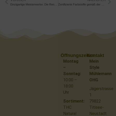
Einzigartige Meisterwerke: Die Renaissance handgefertigter Schafwoll-Strickjacken
Zertifizierte Farbstoffe gemäß der Richtlinie 2002/61/EG: Qualität und Nachhaltigkeit vereint
Öffnungszeiten
Kontakt
Montag
Mein
–
Style
Sonntag:
Mühlemann
10:00 –
OHG
18:00
Jägerstrasse
Uhr
1
Sortiment:
79822
THC
Titisee-
Natural
Neustadt