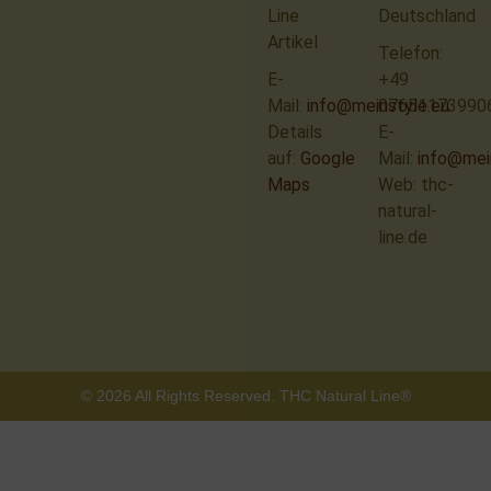
Line
Deutschland
Artikel
Telefon:
E-
+49
Mail:
info@meinstyle.eu
07651173990
Details
E-
auf:
Google
Mail:
info@mei
Maps
Web: thc-
natural-
line.de
© 2026 All Rights Reserved. THC Natural Line®