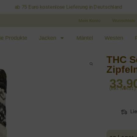
ab 75 Euro kostenlose Lieferung in Deutschland
Mein Konto
Wunschliste
le Produkte
Jacken
Mäntel
Westen
THC S
Zipfel
33,9
(inkl. MwSt.)
Li