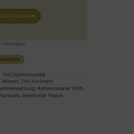
In den Warenkorb
r Verfügbar!
nschliste
THCZipfelmütze888
Mützen
,
THC Sortiment
sammensetzung: Außenmaterial 100%
hurwolle, Innenfutter Fleece