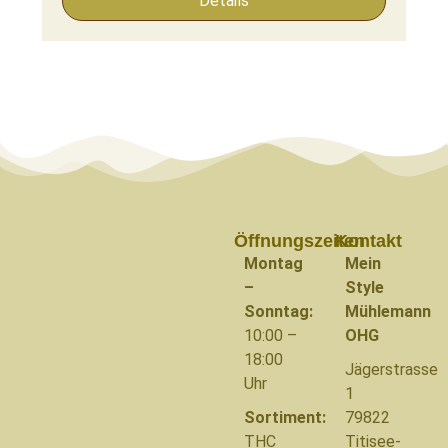
Details
Öffnungszeiten
Kontakt
Montag
Mein
–
Style
Sonntag:
Mühlemann
10:00 –
OHG
18:00
Jägerstrasse
Uhr
1
Sortiment:
79822
THC
Titisee-