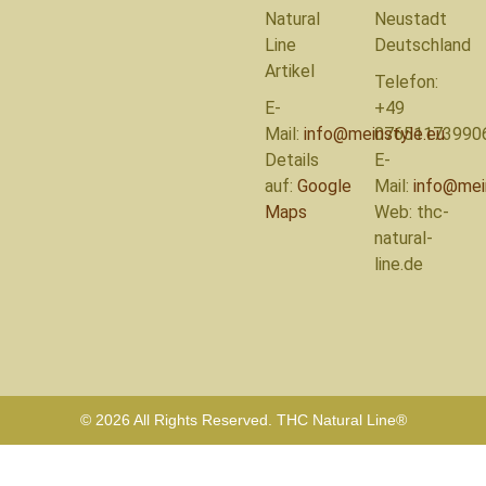
Natural
Neustadt
Line
Deutschland
Artikel
Telefon:
E-
+49
Mail:
info@meinstyle.eu
07651173990
Details
E-
auf:
Google
Mail:
info@mei
Maps
Web: thc-
natural-
line.de
© 2026 All Rights Reserved. THC Natural Line®