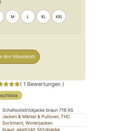
S
M
L
XL
XXL
In den Warenkorb
(
1
Bewertungen
)
schliste
Schafwollstrickjacke braun 718 XS
Jacken & Mäntel & Pullover
,
THC
Sortiment
,
Winterjacken
braun
,
gestrickt
,
Strickjacke