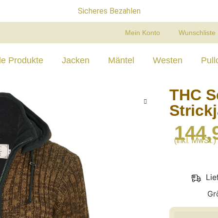
Kostenloser Umtauschservice in Deutschland
Mein Konto
Wunschliste
le Produkte
Jacken
Mäntel
Westen
Pull
THC S
Strick
144,
(inkl. MwSt.)
Lie
Gr