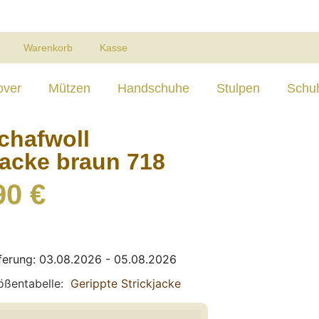
Warenkorb
Kasse
over
Mützen
Handschuhe
Stulpen
Schu
chafwoll
jacke braun 718
90
€
ferung: 03.08.2026 - 05.08.2026
ößentabelle
Gerippte Strickjacke