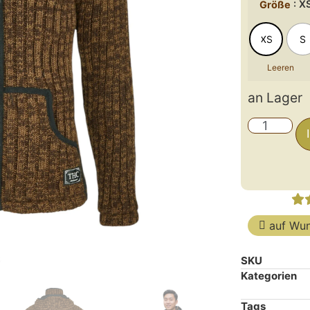
: X
Größe
XS
S
Leeren
an Lager
auf Wun
SKU
Kategorien
Tags