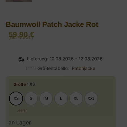
Baumwoll Patch Jacke Rot
59,90
€
(inkl. MwSt.)
Lieferung: 10.08.2026 - 12.08.2026
Größentabelle
Patchjacke
: XS
Größe
XS
S
M
L
XL
XXL
Leeren
an Lager