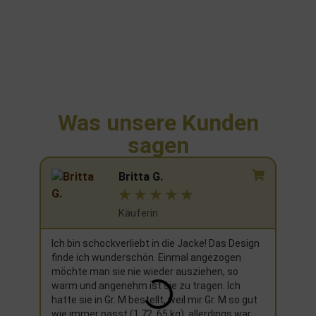
Was unsere Kunden
sagen
Britta G.
☆
☆
☆
☆
☆
Käuferin
Ich bin schockverliebt in die Jacke! Das Design
Ich h
finde ich wunderschön. Einmal angezogen
Weihn
möchte man sie nie wieder ausziehen, so
nicht 
warm und angenehm ist sie zu tragen. Ich
richti
hatte sie in Gr. M bestellt, weil mir Gr. M so gut
neues
wie immer passt (1,72, 65 kg), allerdings war