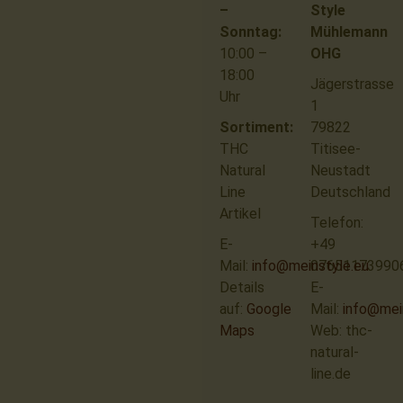
–
Style
Sonntag:
Mühlemann
10:00 –
OHG
18:00
Jägerstrasse
Uhr
1
Sortiment:
79822
THC
Titisee-
Natural
Neustadt
Line
Deutschland
Artikel
Telefon:
E-
+49
Mail:
info@meinstyle.eu
07651173990
Details
E-
auf:
Google
Mail:
info@mei
Maps
Web: thc-
natural-
line.de