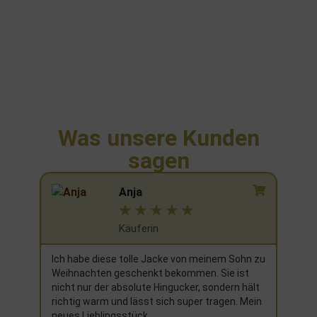
Was unsere Kunden
sagen
Anja
☆
☆
☆
☆
☆
Käuferin
Find
sign
Ich habe diese tolle Jacke von meinem Sohn zu
warm
Weihnachten geschenkt bekommen. Sie ist
beze
nicht nur der absolute Hingucker, sondern hält
könn
richtig warm und lässt sich super tragen. Mein
noch
 gut
neues Lieblingsstück.