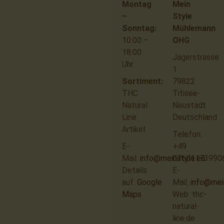
Montag
Mein
–
Style
Sonntag:
Mühlemann
10:00 –
OHG
18:00
Jägerstrasse
Uhr
1
Sortiment:
79822
THC
Titisee-
Natural
Neustadt
Line
Deutschland
Artikel
Telefon:
E-
+49
Mail:
info@meinstyle.eu
07651173990
Details
E-
auf:
Google
Mail:
info@mei
Maps
Web: thc-
natural-
line.de