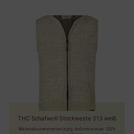
Handwerkskunst aus Nepal
Handwerkskunst aus Nepal
Handwerkskunst aus Nepal
THC Schafwoll Strickweste 313 weiß
Materialzusammensetzung: Außenmaterial: 100%