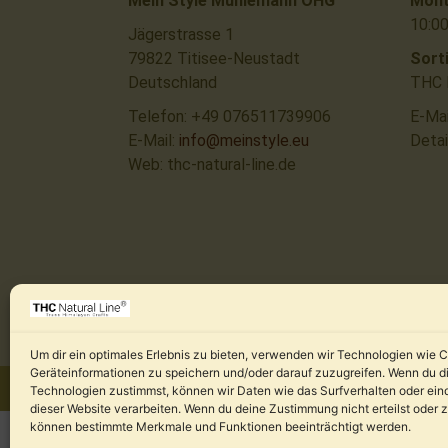
Mein Style Mühlemann OHG
Mont
10:00
Jägerstrasse 1
79822 Titisee-Neustadt
Sort
Deutschland
THC N
Telefon: +49 076511739906
E-Mai
E-Mail:
info@meinstyle.eu
Detai
Web: thc-natural-line.de
Um dir ein optimales Erlebnis zu bieten, verwenden wir Technologien wie 
Geräteinformationen zu speichern und/oder darauf zuzugreifen. Wenn du d
Technologien zustimmst, können wir Daten wie das Surfverhalten oder eind
dieser Website verarbeiten. Wenn du deine Zustimmung nicht erteilst oder 
können bestimmte Merkmale und Funktionen beeinträchtigt werden.