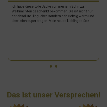
Hallo liebes Team von „THC Natural Style“. Ich bin
begeistert, meine Jacke war bereits heute bei mir und
passt wie für mich gemacht. Gr. L – Brustumfang,
Armlänge und Länge insgesamt absolut super, einzige
Anmerkung: Armumfang ein ganz klein wenig eng ??.
Die Jacke als solches ist ein klasse Produkt, Super gut
verarbeitet, absolut bequem und mollig Warm! Seit
bedankt und immer gerne wieder bei Euch.
Das ist unser Versprechen!