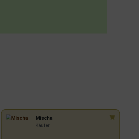
T. Böke
☆
☆
☆
☆
☆
Käufer