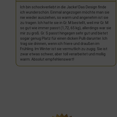
e
Ich hatte diese Jacke jahrelang und ich hab sie geliebt.
Ich habe nun in 10 Jahren zweimal Mal bei THC
i
bestellt. Die Jacken halten ewig. Nun werde ich zum
dritten Mal bestellen. Sie halten unglaublich warm,
d
man schwitzt aber nicht. Sie sind weich, aber auch
schwer vom Gewicht. Ich mag das sehr, aber muss
man wissen.