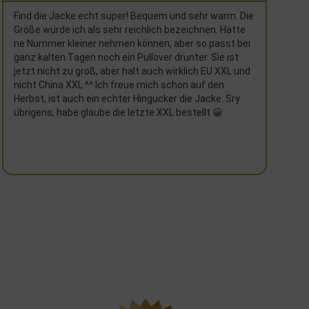
Eine echt tolle Jacke. Ich nutze sie jetzt schon seit ca.
6 Monaten. Sie hat mich im Winter gut gewärmt und
lässt trotzdem auch frische Luft durch. Aussehen
top. Danke und gerne wieder.