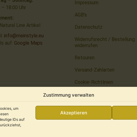
ag – Sonntag:
Impressum
 – 18:00 Uhr
AGB’s
iment:
atural Line Artikel
Datenschutz
l:
info@meinstyle.eu
Widerrufsrecht / Bestellung
ls auf:
Google Maps
widerrufen
Retouren
Versand-Zahlarten
Cookie-Richtlinien
Zustimmung verwalten
Cookies, um
Akzeptieren
iesen
© 2026 All Rights Reserved. THC Natural Line®
eutige IDs auf
zurückziehst,