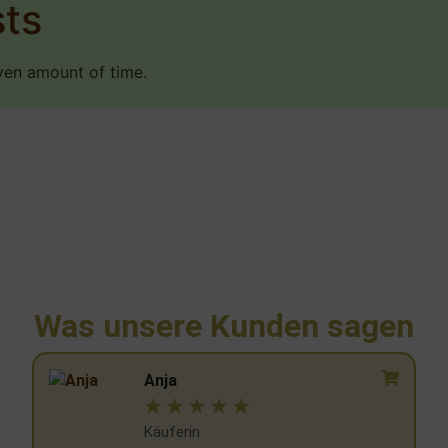
ts
ven amount of time.
Was unsere Kunden sagen
T. Freitag
☆
☆
☆
☆
☆
Käufer