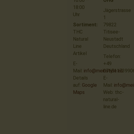
10:00 –
OHG
18:00
Jägerstrasse
Uhr
1
Sortiment:
79822
THC
Titisee-
Natural
Neustadt
Line
Deutschland
Artikel
Telefon:
E-
+49
Mail:
info@meinstyle.eu
07651173990
Details
E-
auf:
Google
Mail:
info@mei
Maps
Web: thc-
natural-
line.de