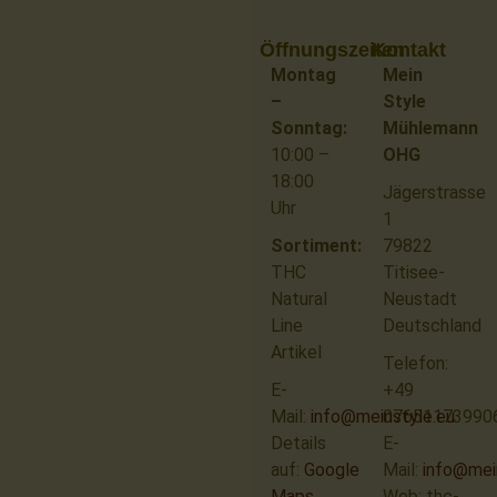
Öffnungszeiten
Kontakt
Montag
Mein
–
Style
Sonntag:
Mühlemann
10:00 –
OHG
18:00
Jägerstrasse
Uhr
1
Sortiment:
79822
THC
Titisee-
Natural
Neustadt
Line
Deutschland
Artikel
Telefon:
E-
+49
Mail:
info@meinstyle.eu
07651173990
Details
E-
auf:
Google
Mail:
info@mei
Maps
Web: thc-