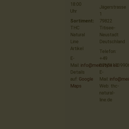
18:00
Jägerstrasse
Uhr
1
Sortiment:
79822
THC
Titisee-
Natural
Neustadt
Line
Deutschland
Artikel
Telefon:
E-
+49
Mail:
info@meinstyle.eu
07651173990
Details
E-
auf:
Google
Mail:
info@mei
Maps
Web: thc-
natural-
line.de