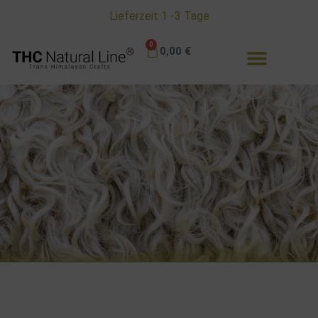
Lieferzeit 1 -3 Tage
0
0,00
€
Ratgeber - TIPPS & Tricks
Alles zu unseren Schafwoll - Jacken - Mützen und
Handschuhen