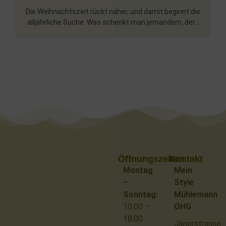
Die Weihnachtszeit rückt näher, und damit beginnt die
alljährliche Suche: Was schenkt man jemandem, der...
Öffnungszeiten
Kontakt
Montag
Mein
–
Style
Sonntag:
Mühlemann
10:00 –
OHG
18:00
Jägerstrasse