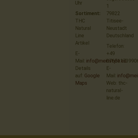
Uhr
1
Sortiment:
79822
THC
Titisee-
Natural
Neustadt
Line
Deutschland
Artikel
Telefon:
E-
+49
Mail:
info@meinstyle.eu
07651173990
Details
E-
auf:
Google
Mail:
info@mei
Maps
Web: thc-
natural-
line.de