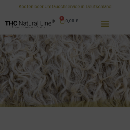
ab 75 Euro kostenlose Lieferung in Deutschland
0
0,00
€
Ratgeber - TIPPS & Tricks
Alles zu unseren Schafwoll - Jacken - Mützen und
Handschuhen