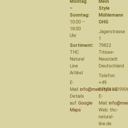
Montag
Mein
–
Style
Sonntag:
Mühlemann
10:00 –
OHG
18:00
Jägerstrasse
Uhr
1
Sortiment:
79822
THC
Titisee-
Natural
Neustadt
Line
Deutschland
Artikel
Telefon:
E-
+49
Mail:
info@meinstyle.eu
07651173990
Details
E-
auf:
Google
Mail:
info@mei
Maps
Web: thc-
natural-
line.de