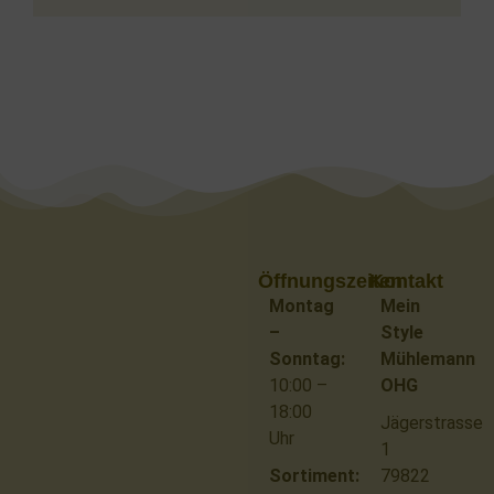
Öffnungszeiten
Kontakt
Montag
Mein
–
Style
Sonntag:
Mühlemann
10:00 –
OHG
18:00
Jägerstrasse
Uhr
1
Sortiment:
79822