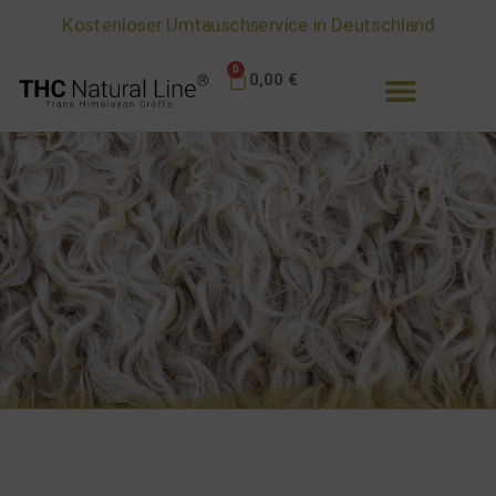
Kostenloser Umtauschservice in Deutschland
0
0,00
€
Ratgeber - TIPPS & Tricks
Alles zu unseren Schafwoll - Jacken - Mützen und
Handschuhen