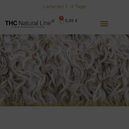
Lieferzeit 1 -3 Tage
0
0,00
€
Ratgeber - TIPPS & Tricks
Alles zu unseren Schafwoll - Jacken - Mützen und
Handschuhen