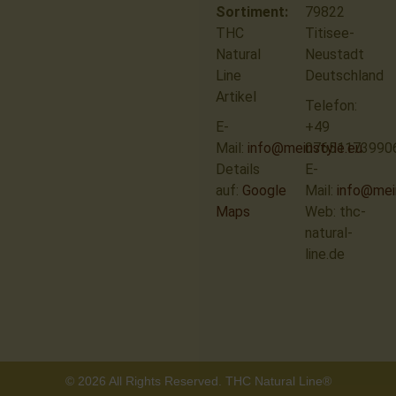
Sortiment:
79822
THC
Titisee-
Natural
Neustadt
Line
Deutschland
Artikel
Telefon:
E-
+49
Mail:
info@meinstyle.eu
07651173990
Details
E-
auf:
Google
Mail:
info@mei
Maps
Web: thc-
natural-
line.de
© 2026 All Rights Reserved. THC Natural Line®