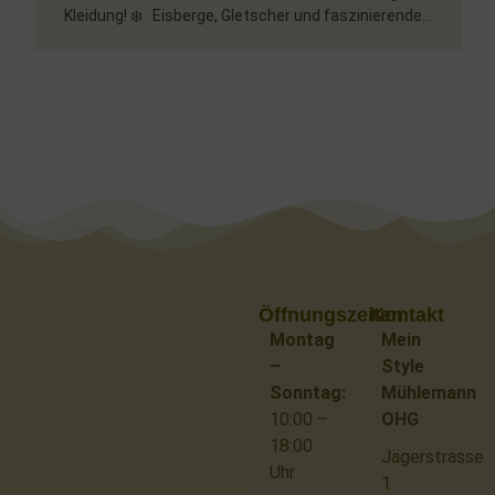
Kleidung! ❄️ Eisberge, Gletscher und faszinierende...
Öffnungszeiten
Kontakt
Montag
Mein
–
Style
Sonntag:
Mühlemann
10:00 –
OHG
18:00
Jägerstrasse
Uhr
1