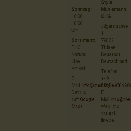
–
Style
Sonntag:
Mühlemann
10:00 –
OHG
18:00
Jägerstrasse
Uhr
1
Sortiment:
79822
THC
Titisee-
Natural
Neustadt
Line
Deutschland
Artikel
Telefon:
E-
+49
Mail:
info@meinstyle.eu
07651173990
Details
E-
auf:
Google
Mail:
info@mei
Maps
Web: thc-
natural-
line.de