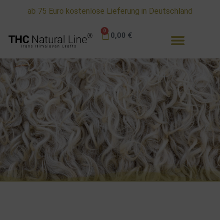
ab 75 Euro kostenlose Lieferung in Deutschland
0
0,00
€
Ratgeber - TIPPS & Tricks
Alles zu unseren Schafwoll - Jacken - Mützen und
Handschuhen